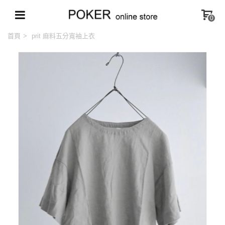
0
首頁
>
prit 麻料五分寬袖上衣