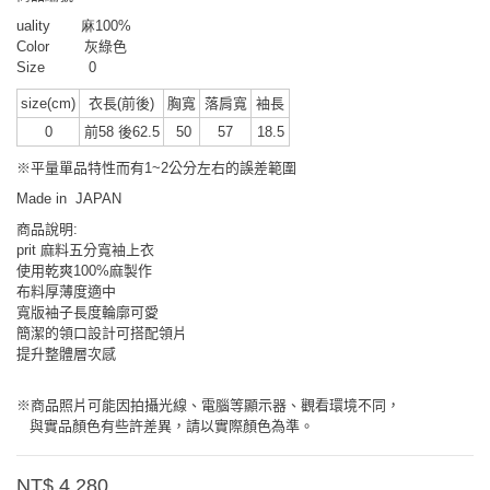
uality 麻100
%
Color 灰綠色
Size 0
size(cm)
衣長(前後)
胸寬
落肩寬
袖長
0
前58 後62.5
50
57
18.5
※平量單品特性而有1~2公分左右的誤差範圍
Made in
JAPAN
商品說明:
prit 麻料五分寬袖上衣
使用乾爽100%麻製作
布料厚薄度適中
寬版袖子長度輪廓可愛
簡潔的領口設計可搭配領片
提升整體層次感
※商品照片可能因拍攝光線、電腦等顯示器、觀看環境不同，
與實品顏色有些許差異，請以實際顏色為準。
NT$ 4,280