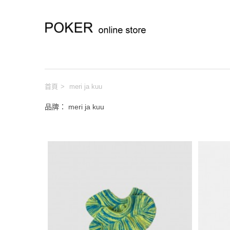
首頁
>
meri ja kuu
品牌： meri ja kuu