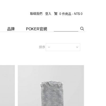
聯絡我們
登入
0
件商品
-
NT$ 0
品牌
POKER官網
排序
--