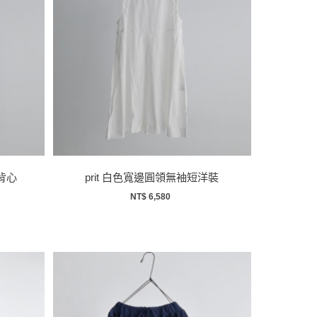
擺背心
prit 白色寬邊圓領無袖短洋裝
NT$ 6,580