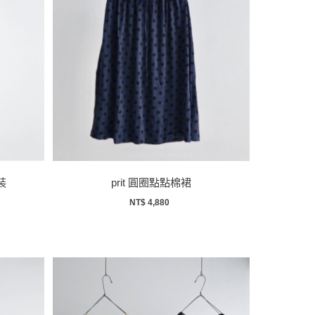
裝
prit 圓圈點點棉裙
NT$ 4,880