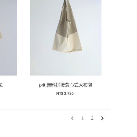
包
prit 麻料拼接背心式大布包
NT$ 2,780
1
2