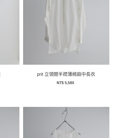
裝
prit 立領開半襟薄棉麻中長衣
NT$ 5,580