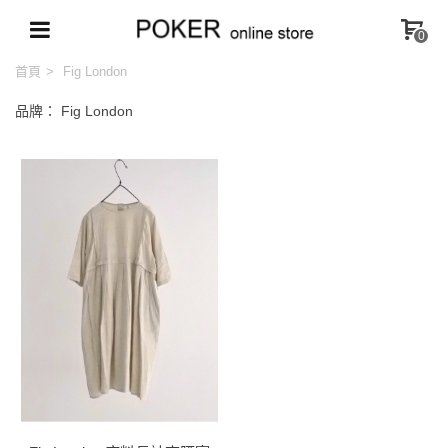
0
首頁
>
Fig London
品牌： Fig London