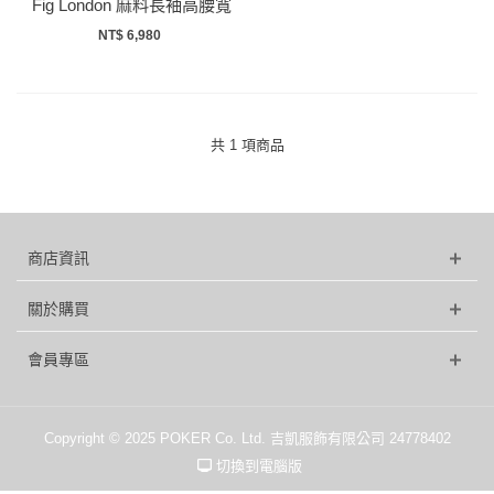
Fig London 麻料長袖高腰寬
活褶洋裝
NT$ 6,980
共 1 項商品
商店資訊
關於購買
會員專區
Copyright © 2025 POKER Co. Ltd. 吉凱服飾有限公司 24778402
切換到電腦版