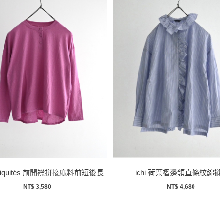
Antiquités 前開襟拼接麻料前短後長
ichi 荷葉褶邊領直條紋綿
上衣
NT$ 3,580
NT$ 4,680