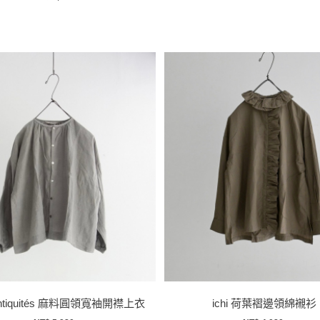
 Antiquités 麻料圓領寬袖開襟上衣
ichi 荷葉褶邊領綿襯衫