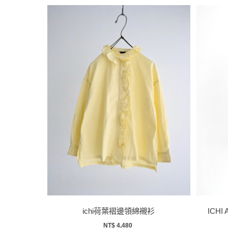
ichi荷葉褶邊領綿襯衫
ICHI
NT$ 4,480