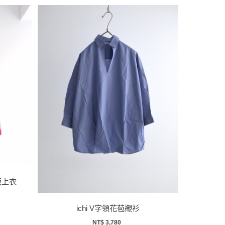
寬版上衣
ichi V字領花苞襯衫
NT$ 3,780