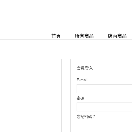
首頁
所有商品
店內商品
會員登入
E-mail
密碼
忘記密碼？