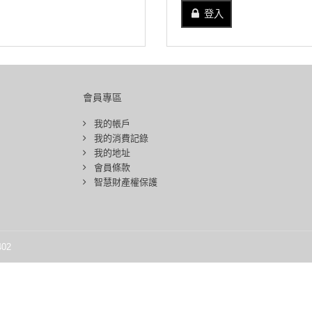
登入
會員專區
我的帳戶
我的消費記錄
我的地址
會員條款
智慧財產權保護
402