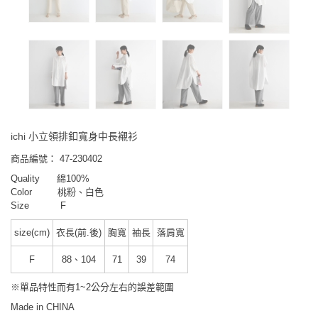
ichi 小立領排釦寬身中長襯衫
商品編號：
47-230402
Quality
綿100%
Color 桃粉、白色
Size F
size(cm)
衣長(前.後)
胸寬
袖長
落肩寬
F
88、104
71
39
74
※單品特性而有1~2公分左右的誤差範圍
Made in CHINA