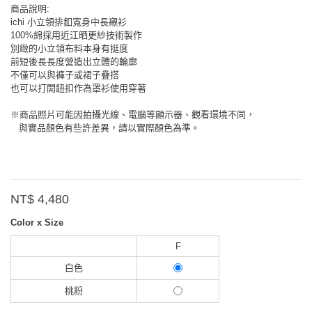
商品說明:
ichi 小立領排釦寬身中長襯衫
100%綿採用近江晒更紗技術製作
別緻的小立領布料本身有挺度
前短後長長度營造出立體的輪廓
不僅可以與褲子或裙子疊搭
也可以打開鈕扣作為罩衫使用穿著
※商品照片可能因拍攝光線、電腦等顯示器、觀看環境不同，
與實品顏色有些許差異，請以實際顏色為準。
NT$ 4,480
Color x Size
F
白色
桃粉