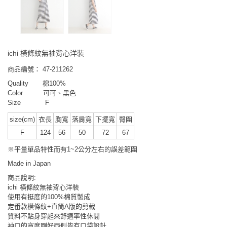
ichi 橫條紋無袖背心洋裝
商品編號：
47-211262
Quality
棉100%
Color 可可、黑色
Size F
size(cm)
衣長
胸寬
落肩寬
下擺寬
臀圍
F
124
56
50
72
67
※平量單品特性而有1~2公分左右的誤差範圍
Made in Japan
商品說明:
ichi 橫條紋無袖背心洋裝
使用有挺度的100%棉質製成
定番款橫條紋+直筒A版的剪裁
質料不貼身穿起來舒適率性休閒
袖口的寬度剛好兩側皆有口袋設計