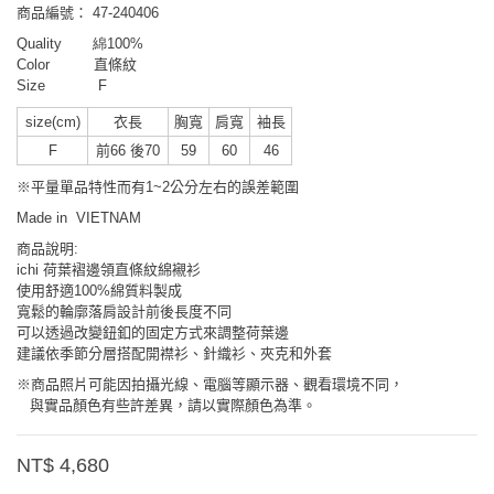
商品編號：
47-240406
Quality 綿100%
Color 直條紋
Size F
size(cm)
衣長
胸寬
肩寬
袖長
F
前66 後70
59
60
46
※平量單品特性而有1~2公分左右的誤差範圍
Made in VIETNAM
商品說明:
ichi 荷葉褶邊領直條紋綿襯衫
使用舒適100%綿質料製成
寬鬆的輪廓落肩設計前後長度不同
可以透過改變鈕釦的固定方式來調整荷葉邊
建議依季節分層搭配開襟衫、針織衫、夾克和外套
※商品照片可能因拍攝光線、電腦等顯示器、觀看環境不同，
與實品顏色有些許差異，請以實際顏色為準。
NT$ 4,680