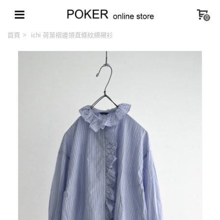
0
首頁
>
ichi 荷葉褶邊領直條紋綿襯衫