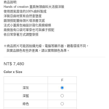
商品說明:
Hands of creation 蓋肩無領麻料大活摺洋裝
使用透氣度佳的100%麻料製成
洋裝亞麻材質有自然垂墬度
圓領搭配蕾絲領片增添層次感
法式小蓋肩包袖設計弱化肩膀線條
兩側皆有口袋可單穿也可與褲子搭配
依日常穿著方式調整穿搭
※商品照片可能因拍攝光線、電腦等顯示器、觀看環境不同，
與實品顏色有些許差異，請以實際顏色為準。
NT$ 7,480
Color x Size
F
深灰
深藍
綠色