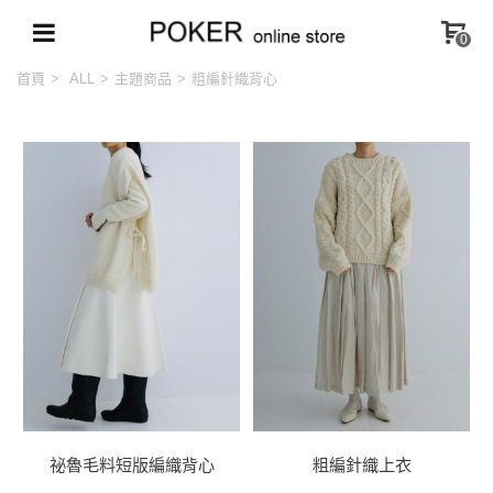
0
首頁
>
ALL
>
主題商品
>
粗編針織背心
祕魯毛料短版編織背心
粗編針織上衣