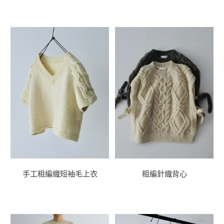
手工粗編織短袖毛上衣
粗編針織背心