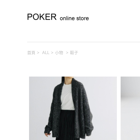
首頁
>
ALL
>
小物
>
鞋子